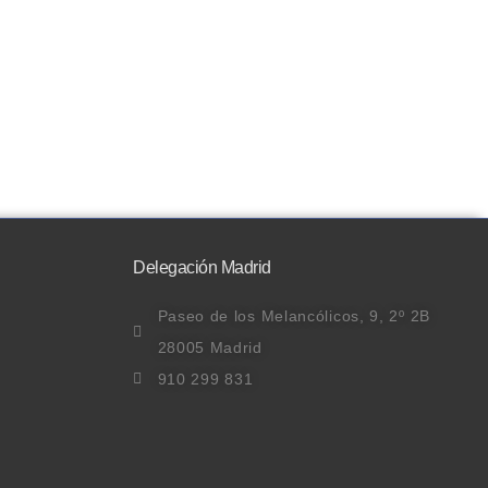
Delegación Madrid
Paseo de los Melancólicos, 9, 2º 2B
28005 Madrid
910 299 831