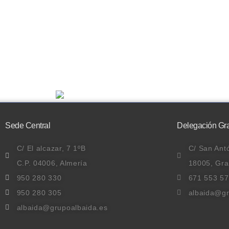
Sede Central
Delegación Gr
C/ El alcazar, 7 1ºB
C/ San Antó
C.P. 04006, Almería
18005, Gr
950 280 330
671 553 5
950 280 305
albaida@gr
albaida@grupoalbaida.es