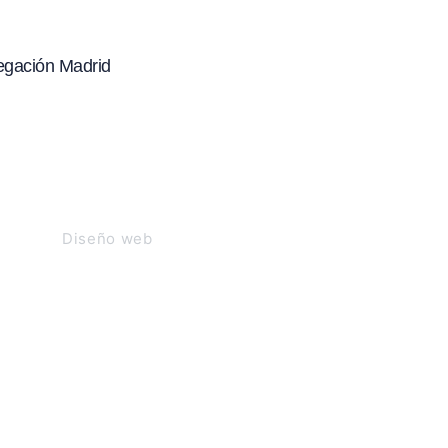
egación Madrid
Paseo de los Melancólicos, 9,
2º 2B 28005 Madrid
910 299 831
lbaida –
Diseño web