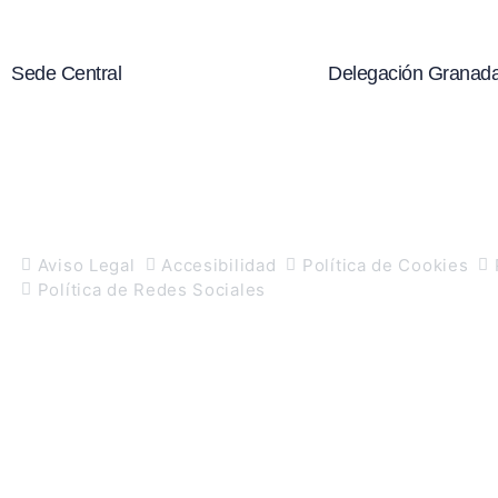
Sede Central
Delegación Granad
C/ El alcazar, 7 1ºB C.P. 04006,
C/ San Antón, 82
Almería
Granada
950 280 330
671 553 576
950 280 305
albaida@grupoal
albaida@grupoalbaida.es
Aviso Legal
Accesibilidad
Política de Cookies
Política de Redes Sociales