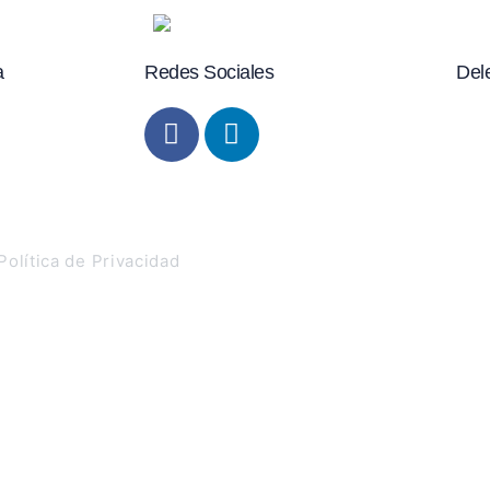
a
Redes Sociales
Del
 C.P. 18005,
baida.es
Política de Privacidad
Copyright © 2025 Grupo A