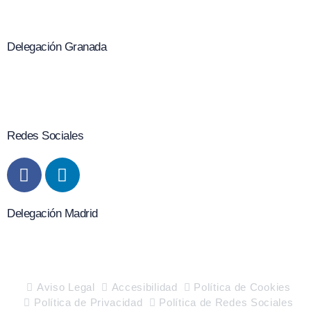
950 280 305
albaida@grupoalbaida.es
Delegación Granada
C/ San Antón, 82 C.P. 18005, Granada
671 553 576
albaida@grupoalbaida.es
Redes Sociales
Delegación Madrid
Paseo de los Melancólicos, 9, 2º 2B 28005 Madrid
910 299 831
Aviso Legal
Accesibilidad
Política de Cookies
Política de Privacidad
Política de Redes Sociales