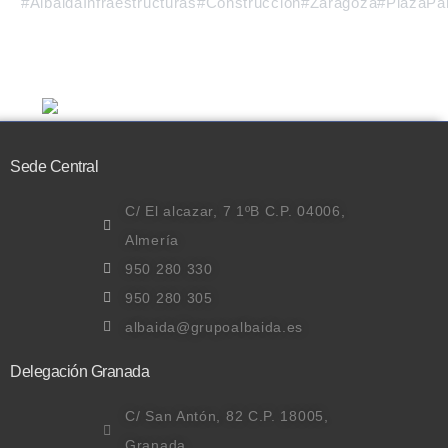
#AlbaidaInfraestructuras
#Construcción
#Zaragoza
#PlazaPa
Sede Central
C/ El alcazar, 7 1ºB C.P. 04006,
Almería
950 280 330
950 280 305
albaida@grupoalbaida.es
Delegación Granada
C/ San Antón, 82 C.P. 18005,
Granada